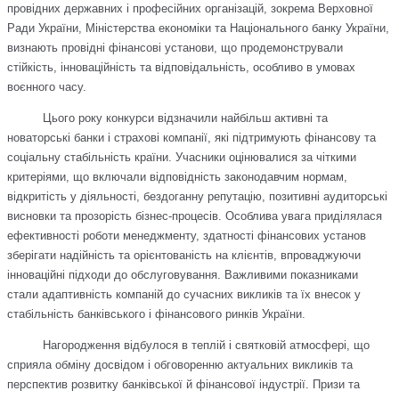
провідних державних і професійних організацій, зокрема Верховної
Ради України, Міністерства економіки та Національного банку України,
визнають провідні фінансові установи, що продемонстрували
стійкість, інноваційність та відповідальність, особливо в умовах
воєнного часу.
Цього року конкурси відзначили найбільш активні та
новаторські банки і страхові компанії, які підтримують фінансову та
соціальну стабільність країни. Учасники оцінювалися за чіткими
критеріями, що включали відповідність законодавчим нормам,
відкритість у діяльності, бездоганну репутацію, позитивні аудиторські
висновки та прозорість бізнес-процесів. Особлива увага приділялася
ефективності роботи менеджменту, здатності фінансових установ
зберігати надійність та орієнтованість на клієнтів, впроваджуючи
інноваційні підходи до обслуговування. Важливими показниками
стали адаптивність компаній до сучасних викликів та їх внесок у
стабільність банківського і фінансового ринків України.
Нагородження відбулося в теплій і святковій атмосфері, що
сприяла обміну досвідом і обговоренню актуальних викликів та
перспектив розвитку банківської й фінансової індустрії. Призи та