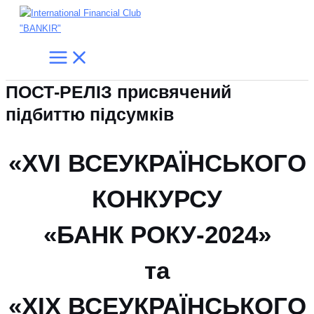
Main
Перейти
Menu
до
вмісту
ПОСТ-РЕЛІЗ присвячений
підбиттю підсумків
«XVI ВСЕУКРАЇНСЬКОГО
КОНКУРСУ
«БАНК РОКУ-2024»
та
«XIX ВСЕУКРАЇНСЬКОГО