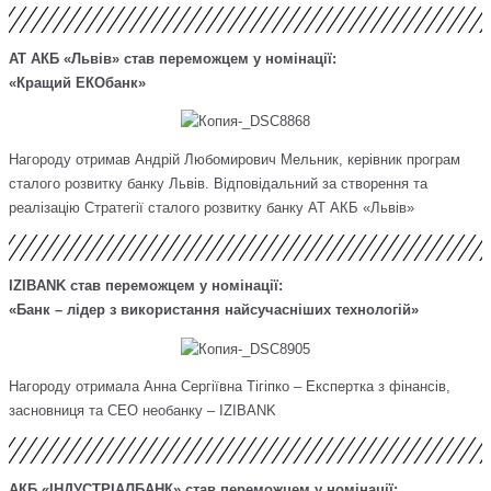
АТ АКБ «Львів» став переможцем у номінації:
«Кращий ЕКОбанк»
Нагороду отримав Андрій Любомирович Мельник, керівник програм
сталого розвитку банку Львів. Відповідальний за створення та
реалізацію Стратегії сталого розвитку банку АТ АКБ «Львів»
IZIBANK став переможцем у номінації:
«Банк – лідер з використання найсучасніших технологій»
Нагороду отримала Анна Сергіївна Тігіпко – Експертка з фінансів,
засновниця та СЕО необанку – IZIBANK
АКБ «ІНДУСТРІАЛБАНК» став переможцем у номінації: