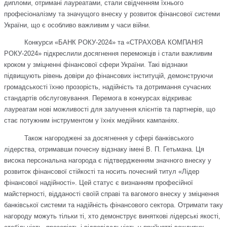
дипломи, отримані лауреатами, стали свідченням їхнього
професіоналізму та значущого внеску у розвиток фінансової системи
України, що є особливо важливим у часи війни.
Конкурси «БАНК РОКУ-2024» та «СТРАХОВА КОМПАНІЯ
РОКУ-2024» підкреслили досягнення переможців і стали важливим
кроком у зміцненні фінансової сфери України. Такі відзнаки
підвищують рівень довіри до фінансових інституцій, демонструючи
громадськості їхню прозорість, надійність та дотримання сучасних
стандартів обслуговування. Перемога в конкурсах відкриває
лауреатам нові можливості для залучення клієнтів та партнерів, що
стає потужним інструментом у їхніх медійних кампаніях.
Також нагороджені за досягнення у сфері банківського
лідерства, отримавши почесну відзнаку імені В. П. Гетьмана. Ця
висока персональна нагорода є підтвердженням значного внеску у
розвиток фінансової стійкості та носить почесний титул «Лідер
фінансової надійності». Цей статус є визнанням професійної
майстерності, відданості своїй справі та вагомого внеску у зміцнення
банківської системи та надійність фінансового сектора. Отримати таку
нагороду можуть тільки ті, хто демонструє виняткові лідерські якості,