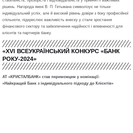
стабільність, прозорість і відповідальність у прийнятті важливих
рішень. Нагорода імені В. П. Гетьмана символізує не тільки
індивідуальний успіх, але й високий рівень довіри з боку професійної
спільноти, підкреслює важливість внеску у стале зростання
фінансового сектору та забезпечення надійності і впевненості для
клієнтів та партнерів банку.
«XVI ВСЕУКРАЇНСЬКИЙ КОНКУРС «БАНК
РОКУ-2024»
АТ «КРИСТАЛБАНК» став переможцем у номінації:
«Найкращий Банк з індивідуального підходу до Клієнтів»