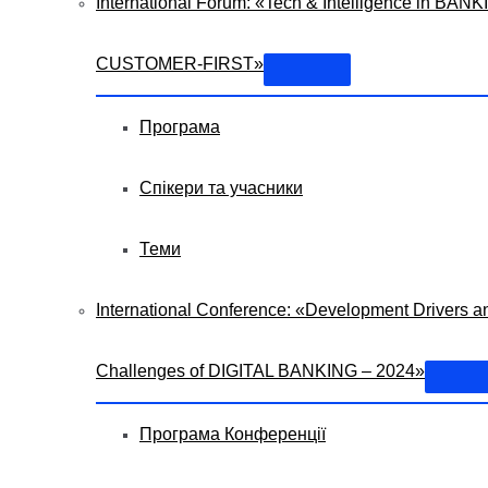
International Forum: «Tech & Intelligence in BANK
CUSTOMER-FIRST»
Програма
Спікери та учасники
Теми
International Conference: «Development Drivers a
Challenges of DIGITAL BANKING – 2024»
Програма Конференції