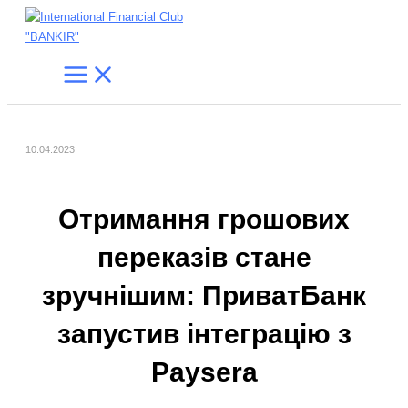
Main
Перейти
Навігація
Ш
Menu
до
по
у
вмісту
запису
к
а
т
и
:
10.04.2023
Отримання грошових
переказів стане
зручнішим: ПриватБанк
запустив інтеграцію з
Paysera