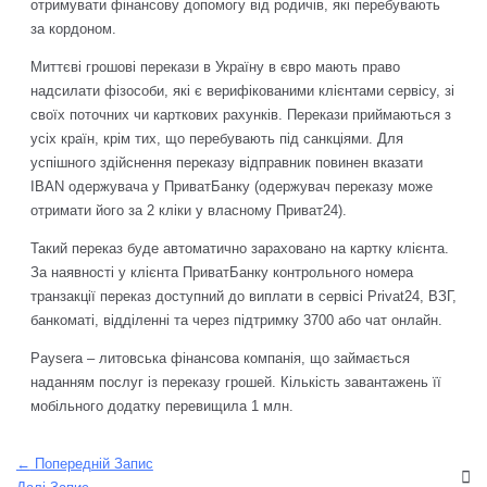
отримувати фінансову допомогу від родичів, які перебувають
за кордоном.
Миттєві грошові перекази в Україну в євро мають право
надсилати фізособи, які є верифікованими клієнтами сервісу, зі
своїх поточних чи карткових рахунків. Перекази приймаються з
усіх країн, крім тих, що перебувають під санкціями. Для
успішного здійснення переказу відправник повинен вказати
IBAN одержувача у ПриватБанку (одержувач переказу може
отримати його за 2 кліки у власному Приват24).
Такий переказ буде автоматично зараховано на картку клієнта.
За наявності у клієнта ПриватБанку контрольного номера
транзакції переказ доступний до виплати в сервісі Privat24, ВЗГ,
банкоматі, відділенні та через підтримку 3700 або чат онлайн.
Paysera – литовська фінансова компанія, що займається
наданням послуг із переказу грошей. Кількість завантажень її
мобільного додатку перевищила 1 млн.
←
Попередній Запис